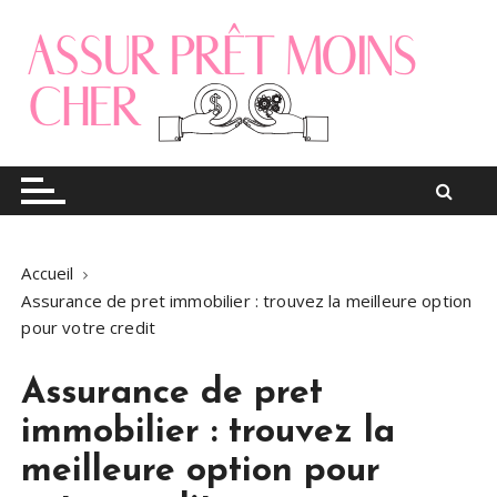
S
k
i
p
t
o
Le blog finance
Assur pret moins cher
c
o
n
t
Accueil
e
Assurance de pret immobilier : trouvez la meilleure option
n
pour votre credit
t
Assurance de pret
immobilier : trouvez la
meilleure option pour