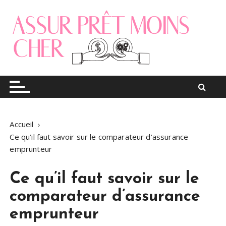
S
k
i
p
t
o
Le blog finance
Assur pret moins cher
c
o
n
t
Accueil
e
Ce qu’il faut savoir sur le comparateur d’assurance
n
emprunteur
t
Ce qu’il faut savoir sur le
comparateur d’assurance
emprunteur