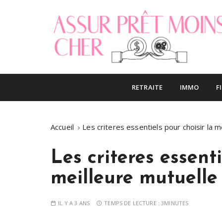
S
k
i
p
t
o
Le blog finance
Assur pret mo
c
RETRAITE
IMMO
F
o
n
t
Accueil
Les criteres essentiels pour choisir la m
e
n
t
Les criteres essenti
meilleure mutuelle 
IL Y A 3 ANS
TEMPS DE LECTURE :
3MINUTES