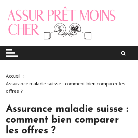
S
k
i
p
t
o
Le blog finance
Assur pret moins cher
c
o
n
t
Accueil
e
Assurance maladie suisse : comment bien comparer les
n
offres ?
t
Assurance maladie suisse :
comment bien comparer
les offres ?