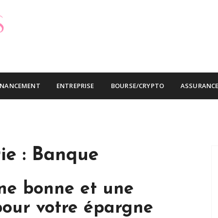
ins cher
INANCEMENT
ENTREPRISE
BOURSE/CRYPTO
ASSURANC
ie :
Banque
une bonne et une
pour votre épargne