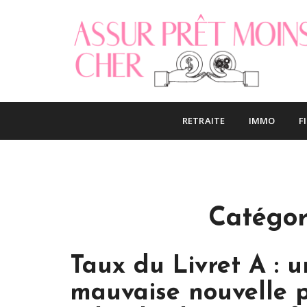
S
k
i
p
t
o
Le blog finance
Assur pret mo
c
RETRAITE
IMMO
F
o
n
t
e
n
t
Catégor
Taux du Livret A : 
mauvaise nouvelle 