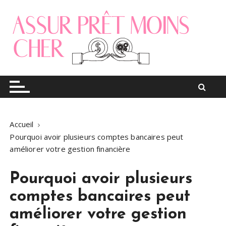
S
k
i
p
t
o
Le blog finance
Assur pret moins cher
c
o
n
t
Accueil
e
Pourquoi avoir plusieurs comptes bancaires peut
n
améliorer votre gestion financière
t
Pourquoi avoir plusieurs
comptes bancaires peut
améliorer votre gestion