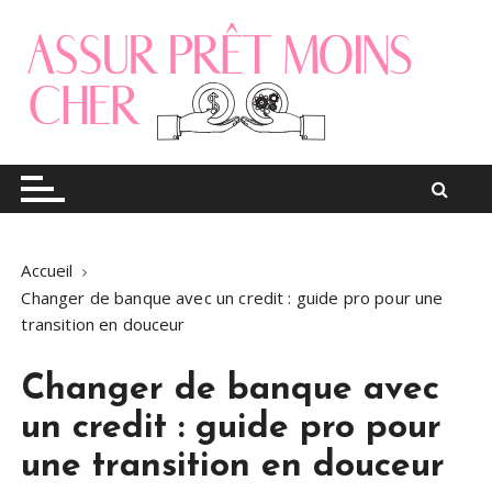
S
k
i
p
t
o
Le blog finance
Assur pret moins cher
c
o
n
t
Accueil
e
Changer de banque avec un credit : guide pro pour une
n
transition en douceur
t
Changer de banque avec
un credit : guide pro pour
une transition en douceur