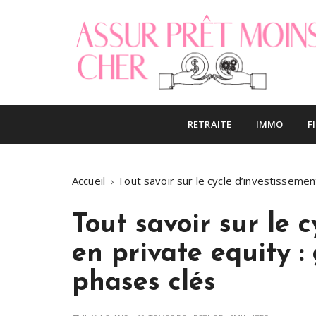
S
k
i
p
t
o
Le blog finance
Assur pret mo
c
RETRAITE
IMMO
F
o
n
t
Accueil
Tout savoir sur le cycle d’investissemen
e
n
t
Tout savoir sur le 
en private equity :
phases clés