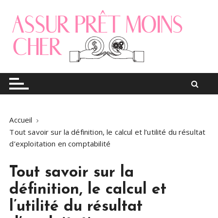
S
k
i
p
t
o
Le blog finance
Assur pret moins cher
c
o
n
t
Accueil
e
Tout savoir sur la définition, le calcul et l’utilité du résultat
n
d’exploitation en comptabilité
t
Tout savoir sur la
définition, le calcul et
l’utilité du résultat