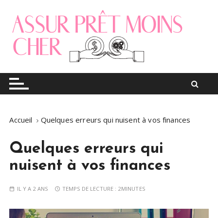
S
k
i
p
t
o
Le blog finance
Assur pret moins cher
c
o
n
t
Accueil
Quelques erreurs qui nuisent à vos finances
e
n
Quelques erreurs qui
t
nuisent à vos finances
IL Y A 2 ANS
TEMPS DE LECTURE :
2MINUTES