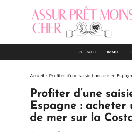
S
k
i
p
t
o
Le blog finance
Assur pret mo
c
RETRAITE
IMMO
F
o
n
t
Accueil
Profiter d’une saisie bancaire en Espagn
e
n
t
Profiter d’une sais
Espagne : acheter
de mer sur la Costa