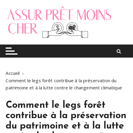
S
k
i
p
t
o
Le blog finance
Assur pret moins cher
c
o
n
t
Accueil
e
Comment le legs forêt contribue à la préservation du
n
patrimoine et à la lutte contre le changement climatique
t
Comment le legs forêt
contribue à la préservation
du patrimoine et à la lutte